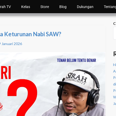
irah TV
Kelas
Store
Blog
Dukungan
Tentan
C
Ada Keturunan Nabi SAW?
 Januari 2026
H
A
P
d
P
W
J