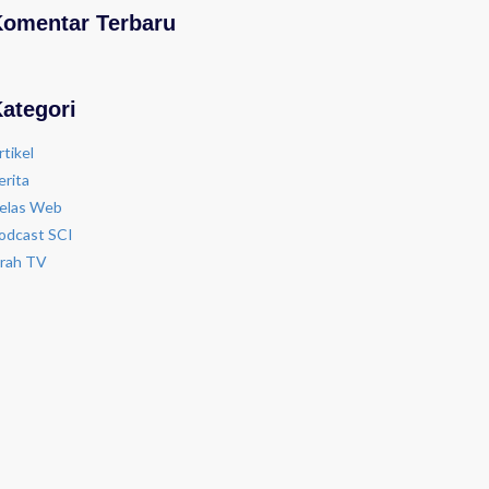
Komentar Terbaru
ategori
rtikel
erita
elas Web
odcast SCI
irah TV