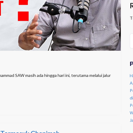
T
P
mmad SAW masih ada hingga hari ini, terutama melalui jalur
H
A
P
d
P
W
J