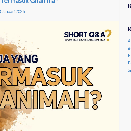
g Termasuk Ghanimah
 Januari 2026
K
A
B
K
P
S