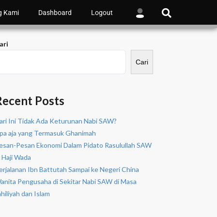
g Kami
Dashboard
Logout
ari
Cari
Recent Posts
ari Ini Tidak Ada Keturunan Nabi SAW?
pa aja yang Termasuk Ghanimah
esan-Pesan Ekonomi Dalam Pidato Rasulullah SAW
i Haji Wada
erjalanan Ibn Battutah Sampai ke Negeri China
anita Pengusaha di Sekitar Nabi SAW di Masa
ahiliyah dan Islam